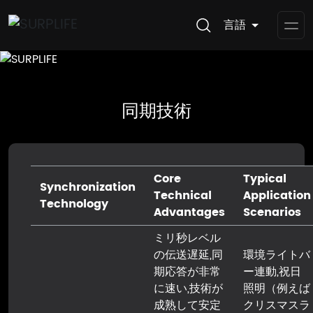
言語
Op
Me
同期技術
Core
Typical
Synchronization
Technical
Application
Technology
Advantages
Scenarios
ミリ秒レベル
の伝送遅延,同
環境ライトバ
期応答が非常
ー連動,祝日
に速い,技術が
照明（例えば
成熟して安定
クリスマスラ