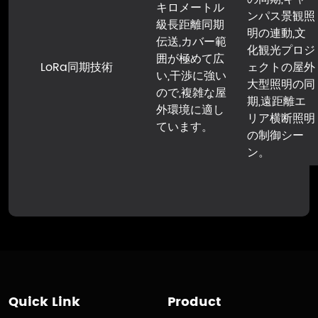
キロメートル
ンパス景観照
級長距離同期
明の連動,文
伝送,カバー範
化観光プロジ
囲が極めて広
LoRa同期技術
ェクトの屋外
い,干渉に強い
大型照明の同
ので,複雑な屋
期,遠距離エ
外環境に適し
リア横断照明
ています。
の制御シー
ン。
Quick Link
Product