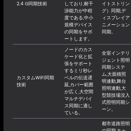
2.4 G同期技術
しており,耐干
イトストリン
渉能力が中程
グ）同期,デ
度である,中小
ィスプレイア
規模デバイス
ニメーション
の同期をサポ
同期。
ートします。
ノードのカス
全室インテリ
ケード化と拡
ジェント照明
張をサポート
同期システ
するミリ秒レ
ム,大面積照
カスタムWiFi同期
ベルの伝送遅
明連動,舞台
技術
延,カバー範囲
照明連動,大
が広く,大空間
型競技場没入
マルチデバイ
式照明同期シ
ス同期に適し
ーン。
ている。
都市道路照明
の同期,キャ