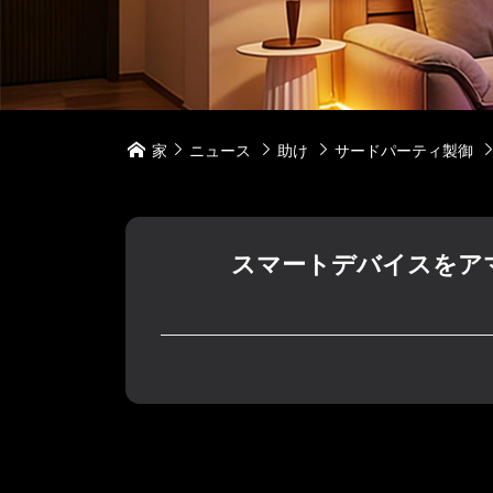
家
ニュース
助け
サードパーティ製御




スマートデバイスをアマ