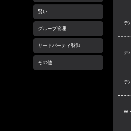
賢い
デ
グループ管理
サードパーティ製御
デ
その他
デ
W