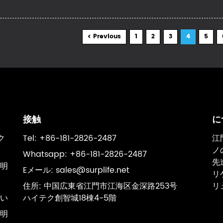
< Previous
1
2
3
4
5
接触
に
ク
Tel: +86-181-2826-2487
江
ノ
Whatsapp: +86-181-2826-2487
先
明
Eメール:
sales@surplife.net
リ
住所: 中国広東省江門市江海区金深路253号
リ
い
ハイテク創智城18棟4-5階
明