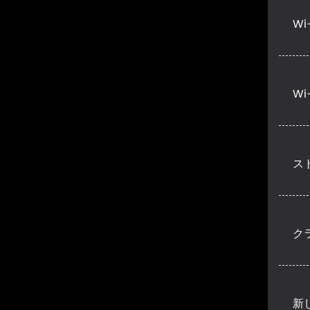
W
W
ス
ク
新