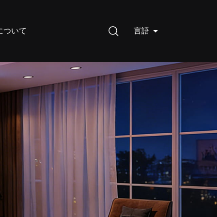
について
言語