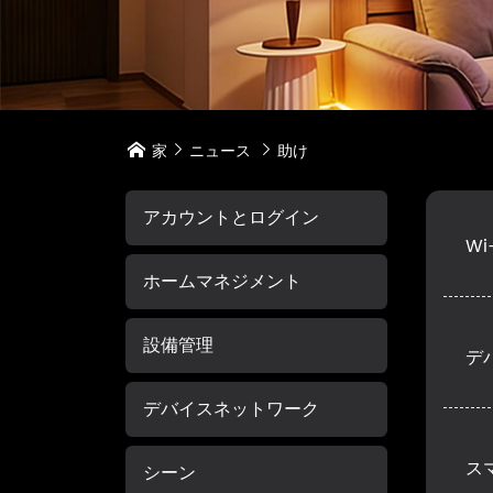
家
ニュース
助け



アカウントとログイン
W
ホームマネジメント
設備管理
デ
デバイスネットワーク
ス
シーン